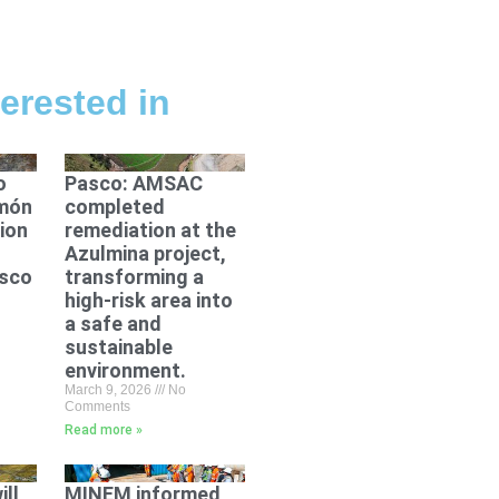
erested in
o
Pasco: AMSAC
imón
completed
ion
remediation at the
Azulmina project,
asco
transforming a
high-risk area into
a safe and
sustainable
environment.
March 9, 2026
No
Comments
Read more »
ll
MINEM informed