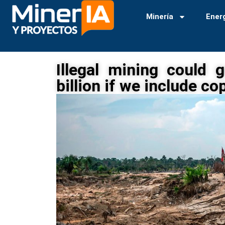
Minería
Ener
Illegal mining could
billion if we include c