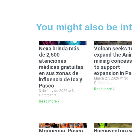
You might also be int
Nexa brinda más
Volcan seeks t
de 2,500
expand the An
atenciones
mining concess
médicas gratuitas
to support
en sus zonas de
expansion in P
influencia de Ica y
March 27, 2026
No
Comments
Pasco
Read more »
3 de July de 2026
No
Comments
Read more »
Moquegua, Pasco,
Buenaventura wi