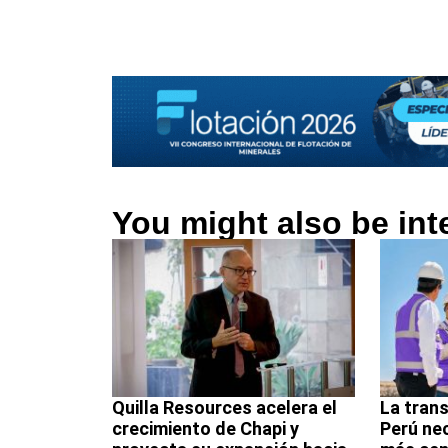
You might also be int
Quilla Resources acelera el
La trans
crecimiento de Chapi y
Perú ne