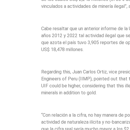
vinculados a actividades de minería ilegal”, 
Cabe resaltar que un anterior informe de la
años 2012 y 2022 tal actividad ilegal que s
que azota el país tuvo 3,905 reportes de 
US$ 18,478 millones.
Regarding this, Juan Carlos Ortiz, vice presi
Engineers of Peru (IIMP), pointed out that
UIF could be higher, considering that this i
minerals in addition to gold.
“Con relación a la cifra, no hay manera de p
actividad de naturaleza ilícita y no-bancari
que la cifra real sería mucho mayor a los $2