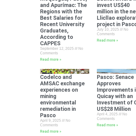
and Apurímac: The
invest US$40
Regions with the
million in the n
Best Salaries for
Llicllao explora
Recent University
project in Pasc
Graduates,
July 10, 2025
No
Comments
According to
Read more »
CAPPES
September 12, 2025
No
Comments
Read more »
Codelco and
Pasco: Senace
AMSAC exchange
Approves
experiences on
Improvements i
mining
Quicay with an
environmental
Investment of 
remediation in
US$28 Million
Pasco
April 4, 2025
No
Comments
April 9, 2025
No
Comments
Read more »
Read more »