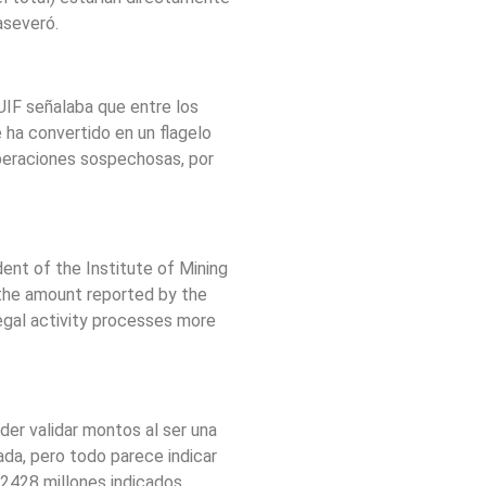
aseveró.
 UIF señalaba que entre los
e ha convertido en un flagelo
operaciones sospechosas, por
dent of the Institute of Mining
 the amount reported by the
llegal activity processes more
oder validar montos al ser una
zada, pero todo parece indicar
.2428 millones indicados.