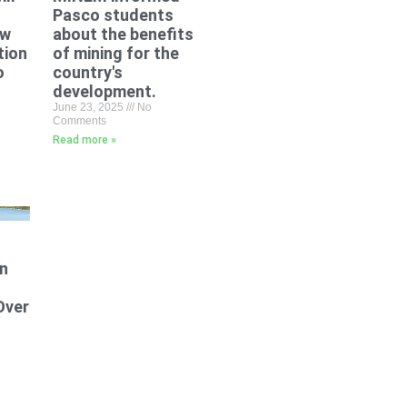
Pasco students
ew
about the benefits
tion
of mining for the
o
country's
development.
June 23, 2025
No
Comments
Read more »
n
Over