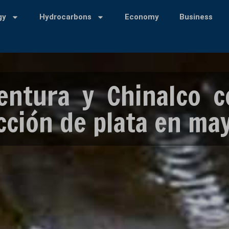
gy
Hydrocarbons
Economy
Business
entura y Chinalco c
cción de plata en ma