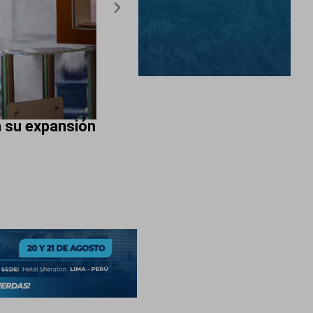
a su expansión
La transición energética del
renovables y mayor producti
August 5, 2026
Energy