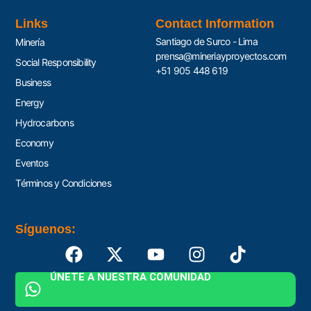
Links
Contact Information
Santiago de Surco - Lima
Minería
prensa@mineriayproyectos.com
Social Responsibility
+51 905 448 619
Business
Energy
Hydrocarbons
Economy
Eventos
Términos y Condiciones
Síguenos:
ÚNETE A NUESTRA COMUNIDAD