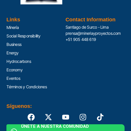
Links
Contact Information
Santiago de Surco - Lima
Minería
prensa@mineriayproyectos.com
Social Responsibility
+51 905 448 619
Business
Energy
Hydrocarbons
Economy
Eventos
Términos y Condiciones
Síguenos:
ÚNETE A NUESTRA COMUNIDAD