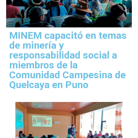
MINEM capacitó en temas
de minería y
responsabilidad social a
miembros de la
Comunidad Campesina de
Quelcaya en Puno