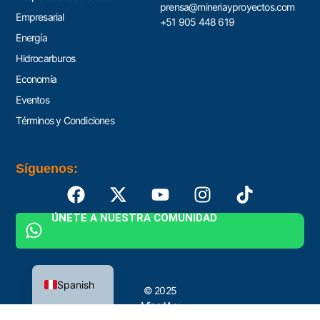
prensa@mineriayproyectos.com
Empresarial
+51 905 448 619
Energía
Hidrocarburos
Economía
Eventos
Términos y Condiciones
Síguenos:
ÚNETE A NUESTRA COMUNIDAD
English
Spanish
© 2025
MinerIA y