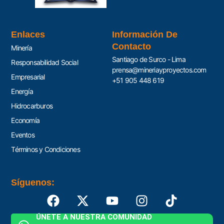
Enlaces
Información De
Contacto
Minería
Santiago de Surco - Lima
Responsabilidad Social
prensa@mineriayproyectos.com
Empresarial
+51 905 448 619
Energía
Hidrocarburos
Economía
Eventos
Términos y Condiciones
Síguenos:
ÚNETE A NUESTRA COMUNIDAD