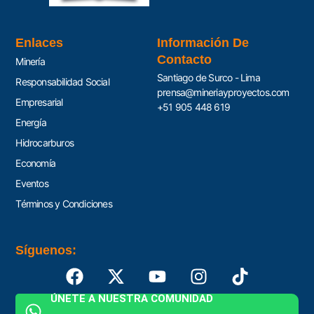
Enlaces
Información De
Contacto
Minería
Santiago de Surco - Lima
Responsabilidad Social
prensa@mineriayproyectos.com
Empresarial
+51 905 448 619
Energía
Hidrocarburos
Economía
Eventos
Términos y Condiciones
Síguenos:
ÚNETE A NUESTRA COMUNIDAD