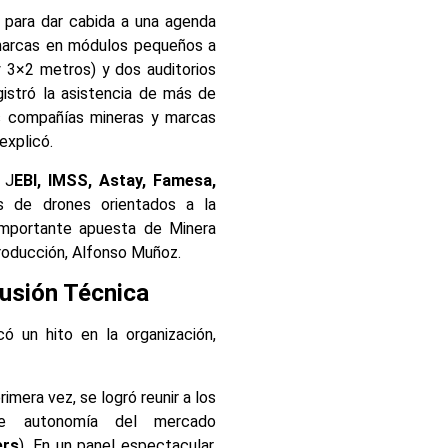
, para dar cabida a una agenda
marcas en módulos pequeños a
 3×2 metros) y dos auditorios
istró la asistencia de más de
as compañías mineras y marcas
explicó.
 J
EBI, IMSS, Astay, Famesa,
es de drones orientados a la
 importante apuesta de Minera
producción, Alfonso Muñoz.
cusión Técnica
ó un hito en la organización,
imera vez, se logró reunir a los
 autonomía del mercado
ers
). En un panel espectacular,