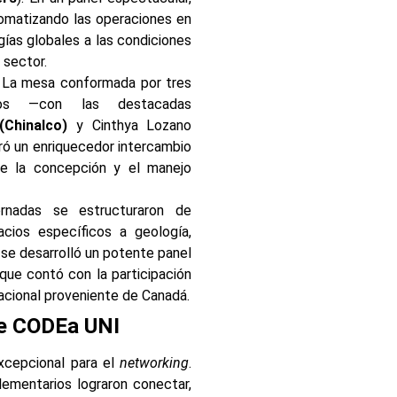
omatizando las operaciones en
gías globales a las condiciones
 sector.
La mesa conformada por tres
dos —con las destacadas
(Chinalco)
y Cinthya Lozano
ró un enriquecedor intercambio
re la concepción y el manejo
nadas se estructuraron de
cios específicos a geología,
se desarrolló un potente panel
 que contó con la participación
nacional proveniente de Canadá.
de CODEa UNI
xcepcional para el
networking
.
ementarios lograron conectar,