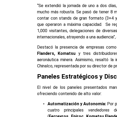
“Se extendió la jornada de uno a dos días
mucho más robusta. Se pasó de tener 8 
contar con stands de gran formato (3×4 y
que operaron a máxima capacidad. Se reg
1,000 visitantes, delegaciones de divers
internacionales, atrayendo a una audiencia”, 
Destacó la presencia de empresas como
Flanders, Komatsu
y tres distribuidor
aeronáutica minera. Asimismo, resaltó la
Chinalco, representada por su director de 
Paneles Estratégicos y Dis
El nivel de los paneles presentados marc
ofreciendo contenido de alto valor:
Automatización y Autonomía:
Por pr
cuatro principales
vendedores
de
(
Ferreyros, Epiroc, Komatsu,Fland