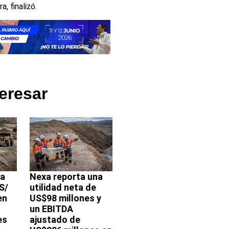
a, finalizó.
eresar
ra
Nexa reporta una
S/
utilidad neta de
en
US$98 millones y
un EBITDA
es
ajustado de