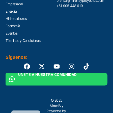
prensa@mineriayproyectos.com
Empresarial
+51 905 448 619
Energía
Hidrocarburos
Economía
Eventos
Términos y Condiciones
Síguenos:
ÚNETE A NUESTRA COMUNIDAD
© 2025
MinerIA y
English
Proyectos by