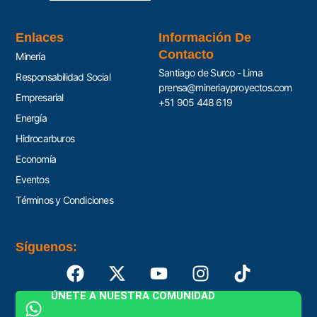
Enlaces
Información De
Contacto
Minería
Santiago de Surco - Lima
Responsabilidad Social
prensa@mineriayproyectos.com
Empresarial
+51 905 448 619
Energía
Hidrocarburos
Economía
Eventos
Términos y Condiciones
Síguenos:
ÚNETE A NUESTRA COMUNIDAD