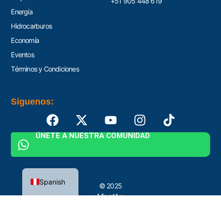
+51 905 448 619
Energía
Hidrocarburos
Economía
Eventos
Términos y Condiciones
Síguenos:
ÚNETE A NUESTRA COMUNIDAD
English
Spanish
© 2025
MinerIA y
Proyectos by