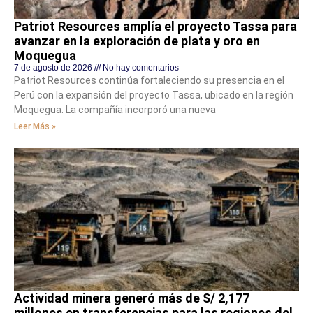
Patriot Resources amplía el proyecto Tassa para
avanzar en la exploración de plata y oro en
Moquegua
7 de agosto de 2026
No hay comentarios
Patriot Resources continúa fortaleciendo su presencia en el
Perú con la expansión del proyecto Tassa, ubicado en la región
Moquegua. La compañía incorporó una nueva
Leer Más »
Actividad minera generó más de S/ 2,177
millones en transferencias para las regiones del