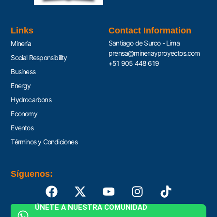
Links
Contact Information
Santiago de Surco - Lima
Minería
prensa@mineriayproyectos.com
Social Responsibility
+51 905 448 619
Business
Energy
Hydrocarbons
Economy
Eventos
Términos y Condiciones
Síguenos:
ÚNETE A NUESTRA COMUNIDAD