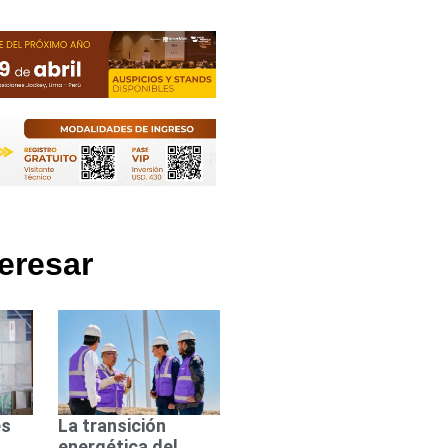
eresar
es
La transición
energética del