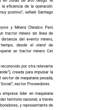
d en zonas de alto riesgo. Al
la eficiencia de la operación.
uy positivo”, señaló Santiago
eyros y Minera Chinalco Perú
n tractor minero sin línea de
distancia del evento minero,
 tiempo, desde el
stand
de
operar un tractor minero Cat
reconocido por otra relevante
ande”), creada para impulsar la
l sector de maquinaria pesada,
n Social”, sector Proveedores.
a empresa líder en maquinaria
el territorio nacional, a través
boradores, y representante de