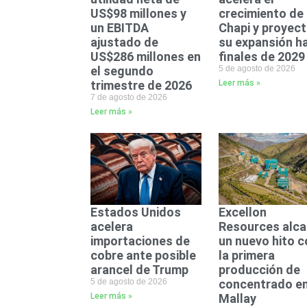
US$98 millones y
crecimiento de
un EBITDA
Chapi y proyec
ajustado de
su expansión h
US$286 millones en
finales de 2029
el segundo
5 de agosto de 2026
trimestre de 2026
Leer más »
7 de agosto de 2026
Leer más »
Estados Unidos
Excellon
acelera
Resources alc
importaciones de
un nuevo hito c
cobre ante posible
la primera
arancel de Trump
producción de
5 de agosto de 2026
concentrado e
Leer más »
Mallay