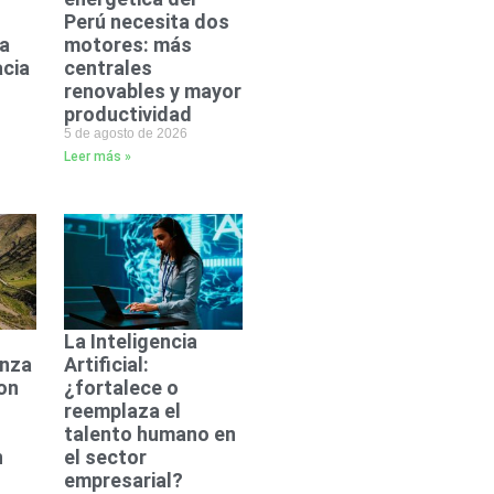
Perú necesita dos
ta
motores: más
acia
centrales
renovables y mayor
productividad
5 de agosto de 2026
Leer más »
La Inteligencia
anza
Artificial:
on
¿fortalece o
reemplaza el
talento humano en
n
el sector
empresarial?