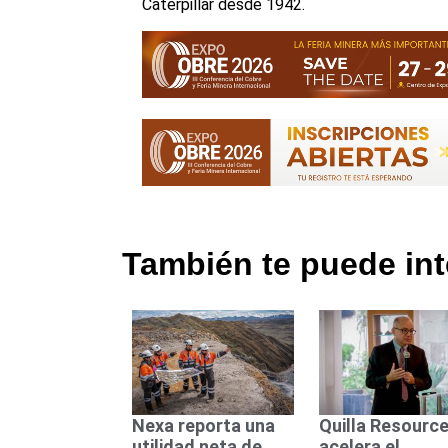
Caterpillar desde 1942.
También te puede int
Nexa reporta una
Quilla Resourc
utilidad neta de
acelera el