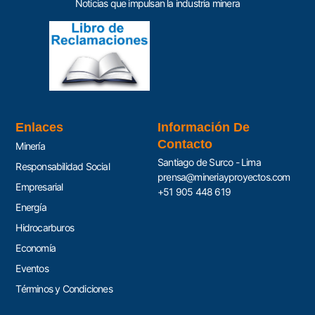
Noticias que impulsan la industria minera
Enlaces
Información De
Contacto
Minería
Santiago de Surco - Lima
Responsabilidad Social
prensa@mineriayproyectos.com
Empresarial
+51 905 448 619
Energía
Hidrocarburos
Economía
Eventos
Términos y Condiciones