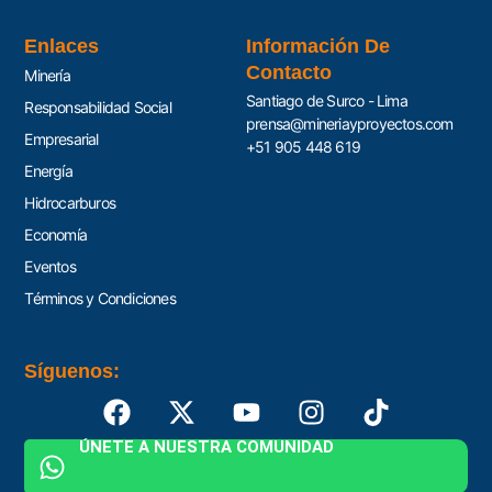
Enlaces
Información De
Contacto
Minería
Santiago de Surco - Lima
Responsabilidad Social
prensa@mineriayproyectos.com
Empresarial
+51 905 448 619
Energía
Hidrocarburos
Economía
Eventos
Términos y Condiciones
Síguenos:
ÚNETE A NUESTRA COMUNIDAD