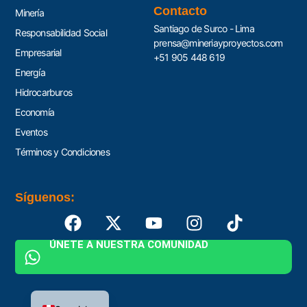
Contacto
Minería
Santiago de Surco - Lima
Responsabilidad Social
prensa@mineriayproyectos.com
Empresarial
+51 905 448 619
Energía
Hidrocarburos
Economía
Eventos
Términos y Condiciones
Síguenos:
ÚNETE A NUESTRA COMUNIDAD
English