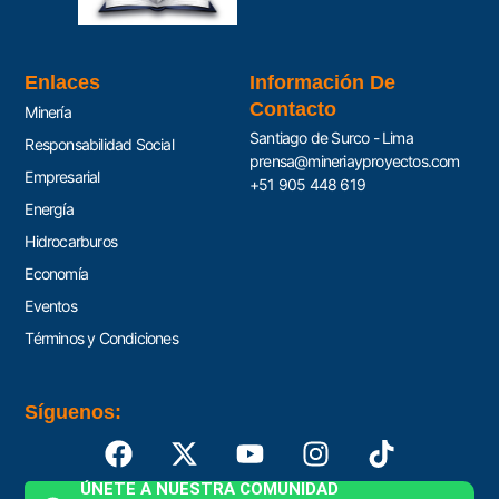
Enlaces
Información De
Contacto
Minería
Santiago de Surco - Lima
Responsabilidad Social
prensa@mineriayproyectos.com
Empresarial
+51 905 448 619
Energía
Hidrocarburos
Economía
Eventos
Términos y Condiciones
Síguenos:
ÚNETE A NUESTRA COMUNIDAD