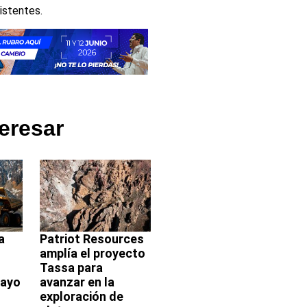
istentes.
eresar
a
Patriot Resources
amplía el proyecto
Tassa para
mayo
avanzar en la
exploración de