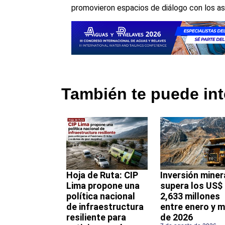
promovieron espacios de diálogo con los as
También te puede int
Hoja de Ruta: CIP
Inversión miner
Lima propone una
supera los US$
política nacional
2,633 millones
de infraestructura
entre enero y 
resiliente para
de 2026