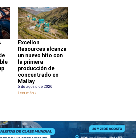
s
Excellon
Resources alcanza
de
un nuevo hito con
ble
la primera
mp
producción de
concentrado en
Mallay
5 de agosto de 2026
Leer más »