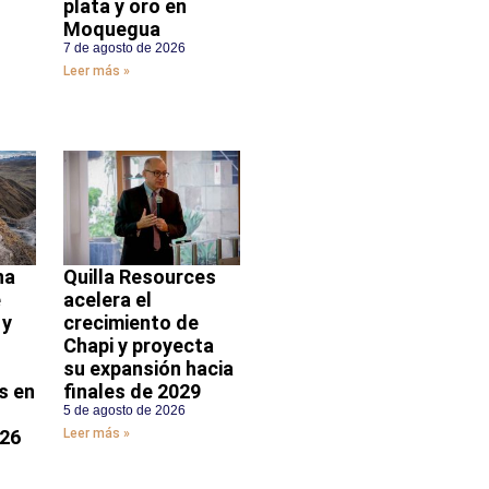
plata y oro en
Moquegua
7 de agosto de 2026
Leer más »
na
Quilla Resources
e
acelera el
 y
crecimiento de
Chapi y proyecta
su expansión hacia
s en
finales de 2029
5 de agosto de 2026
026
Leer más »