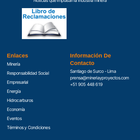
Noticias que impulsan la industria minera
Enlaces
Información De
Contacto
Minería
Santiago de Surco - Lima
Responsabilidad Social
prensa@mineriayproyectos.com
Empresarial
+51 905 448 619
Energía
Hidrocarburos
Economía
Eventos
Términos y Condiciones