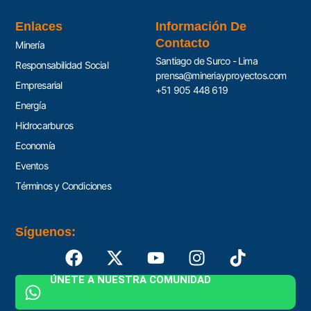
Enlaces
Información De
Contacto
Minería
Santiago de Surco - Lima
Responsabilidad Social
prensa@mineriayproyectos.com
Empresarial
+51 905 448 619
Energía
Hidrocarburos
Economía
Eventos
Términos y Condiciones
Síguenos:
ÚNETE A NUESTRA COMUNIDAD