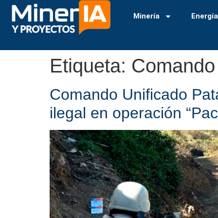
Minería
Energí
Etiqueta:
Comando 
Comando Unificado Pata
ilegal en operación “P