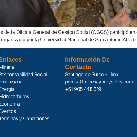
és de la Oficina General de Gestión Social (OGGS) participó en 
”, organizado por la Universidad Nacional de San Antonio Aba
Enlaces
Información De
Contacto
Minería
Responsabilidad Social
Santiago de Surco - Lima
Empresarial
prensa@mineriayproyectos.com
Energía
+51 905 448 619
Hidrocarburos
Economía
Eventos
Términos y Condiciones