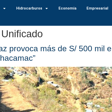
a
Hidrocarburos
Economía
Empresarial
Unificado
z provoca más de S/ 500 mil en
achacamac”