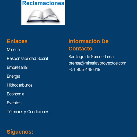
Enlaces
Información De
Contacto
Minería
Santiago de Surco - Lima
Responsabilidad Social
prensa@mineriayproyectos.com
Empresarial
+51 905 448 619
Energía
Hidrocarburos
Economía
Eventos
Términos y Condiciones
Síguenos: