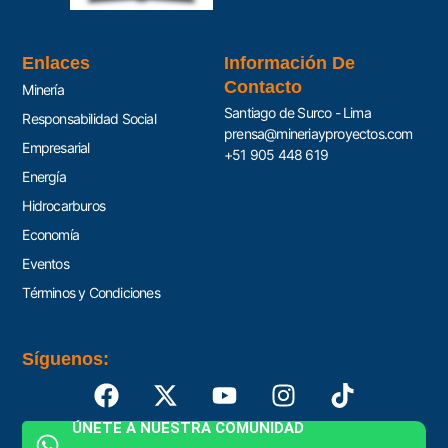
Enlaces
Información De
Contacto
Minería
Santiago de Surco - Lima
Responsabilidad Social
prensa@mineriayproyectos.com
Empresarial
+51 905 448 619
Energía
Hidrocarburos
Economía
Eventos
Términos y Condiciones
Síguenos:
ÚNETE A NUESTRA COMUNIDAD