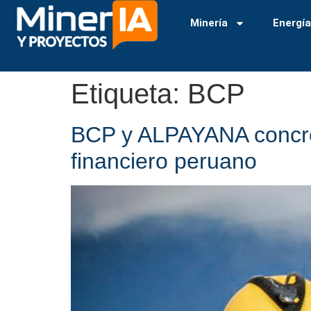
Minería
Energí
Etiqueta:
BCP
BCP y ALPAYANA concret
financiero peruano