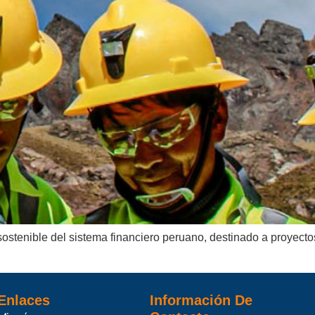
tenible del sistema financiero peruano, destinado a proyectos
Enlaces
Información De