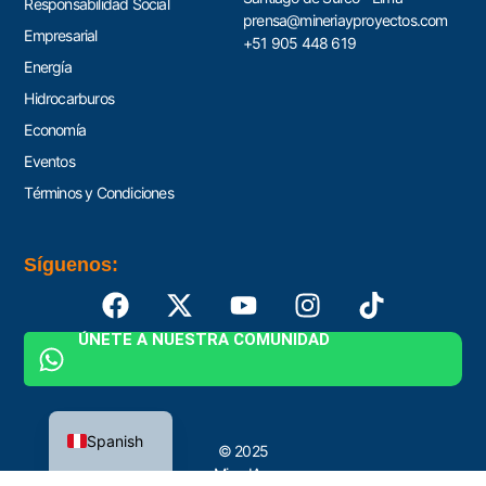
Responsabilidad Social
prensa@mineriayproyectos.com
Empresarial
+51 905 448 619
Energía
Hidrocarburos
Economía
Eventos
Términos y Condiciones
Síguenos:
ÚNETE A NUESTRA COMUNIDAD
English
Spanish
© 2025
MinerIA y