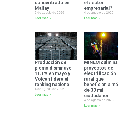
concentrado en
el sector
Mallay
empresarial?
5 de agosto de 2026
4 de agosto de 2026
Leer más »
Leer más »
Producción de
MINEM culmina
plomo disminuye
proyectos de
11.1% en mayo y
electrificación
Volcan lidera el
rural que
ranking nacional
benefician a m
4 de agosto de 2026
de 33 mil
Leer más »
ciudadanos
4 de agosto de 2026
Leer más »