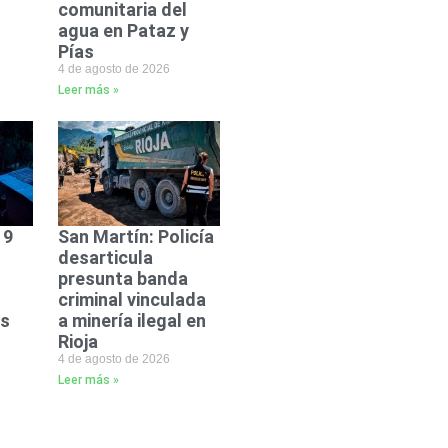
comunitaria del
agua en Pataz y
Pías
4 de agosto de 2026
Leer más »
 9
San Martín: Policía
desarticula
presunta banda
criminal vinculada
ás
a minería ilegal en
Rioja
4 de agosto de 2026
Leer más »