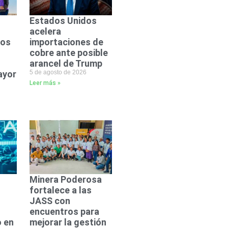
Estados Unidos
acelera
dos
importaciones de
cobre ante posible
arancel de Trump
ayor
5 de agosto de 2026
Leer más »
Minera Poderosa
fortalece a las
JASS con
encuentros para
 en
mejorar la gestión