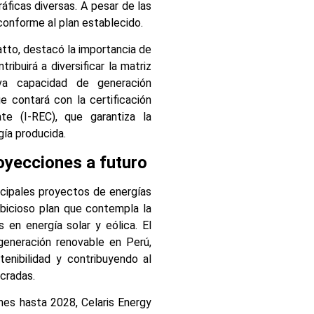
áficas diversas. A pesar de las
 conforme al plan establecido.
atto, destacó la importancia de
ribuirá a diversificar la matriz
eva capacidad de generación
e contará con la certificación
ate (I-REC), que garantiza la
gía producida.
royecciones a futuro
incipales proyectos de energías
bicioso plan que contempla la
s en energía solar y eólica. El
generación renovable en Perú,
enibilidad y contribuyendo al
ucradas.
nes hasta 2028, Celaris Energy