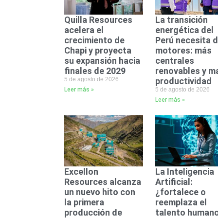
Quilla Resources
La transición
acelera el
energética del
crecimiento de
Perú necesita 
Chapi y proyecta
motores: más
su expansión hacia
centrales
finales de 2029
renovables y m
5 de agosto de 2026
productividad
Leer más »
5 de agosto de 2026
Leer más »
Excellon
La Inteligencia
Resources alcanza
Artificial:
un nuevo hito con
¿fortalece o
la primera
reemplaza el
producción de
talento humano