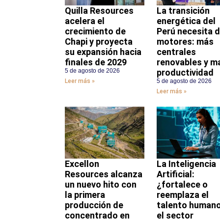
Quilla Resources
La transición
acelera el
energética del
crecimiento de
Perú necesita 
Chapi y proyecta
motores: más
su expansión hacia
centrales
finales de 2029
renovables y m
5 de agosto de 2026
productividad
Leer más »
5 de agosto de 2026
Leer más »
Excellon
La Inteligencia
Resources alcanza
Artificial:
un nuevo hito con
¿fortalece o
la primera
reemplaza el
producción de
talento humano
concentrado en
el sector