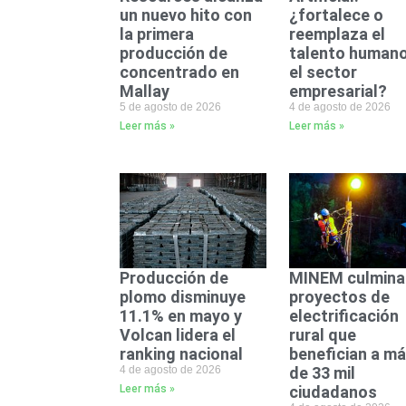
un nuevo hito con
¿fortalece o
la primera
reemplaza el
producción de
talento humano
concentrado en
el sector
Mallay
empresarial?
5 de agosto de 2026
4 de agosto de 2026
Leer más »
Leer más »
Producción de
MINEM culmina
plomo disminuye
proyectos de
11.1% en mayo y
electrificación
Volcan lidera el
rural que
ranking nacional
benefician a m
4 de agosto de 2026
de 33 mil
Leer más »
ciudadanos