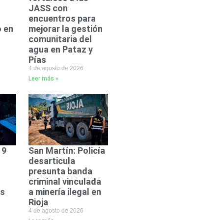
JASS con
encuentros para
 en
mejorar la gestión
comunitaria del
agua en Pataz y
Pías
4 de agosto de 2026
Leer más »
 9
San Martín: Policía
desarticula
presunta banda
criminal vinculada
ás
a minería ilegal en
Rioja
4 de agosto de 2026