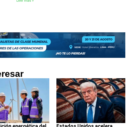
Leer más »
eresar
ición energética del
Estados Unidos acelera