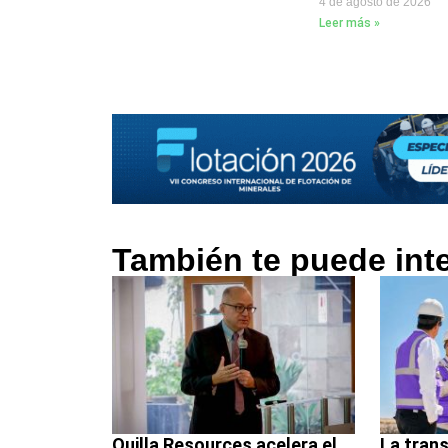
4 de agosto de 2026
Leer más »
También te puede int
Quilla Resources acelera el
La trans