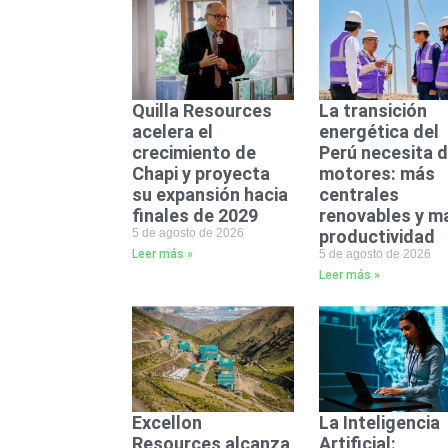
Quilla Resources
La transición
acelera el
energética del
crecimiento de
Perú necesita 
Chapi y proyecta
motores: más
su expansión hacia
centrales
finales de 2029
renovables y m
5 de agosto de 2026
productividad
Leer más »
5 de agosto de 2026
Leer más »
Excellon
La Inteligencia
Resources alcanza
Artificial: