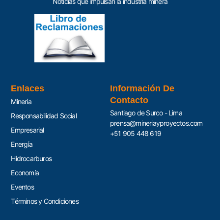
Noticias que impulsan la industria minera
Enlaces
Información De
Contacto
Minería
Santiago de Surco - Lima
Responsabilidad Social
prensa@mineriayproyectos.com
Empresarial
+51 905 448 619
Energía
Hidrocarburos
Economía
Eventos
Términos y Condiciones