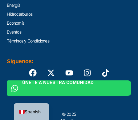
Energía
Hidrocarburos
Economía
Eventos
Términos y Condiciones
Síguenos:
ÚNETE A NUESTRA COMUNIDAD
English
Spanish
© 2025
MinerIA y
Proyectos by