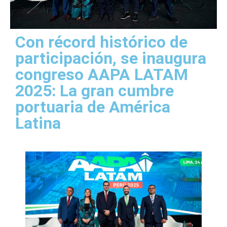
Con récord histórico de
participación, se inaugura
congreso AAPA LATAM
2025: La gran cumbre
portuaria de América
Latina