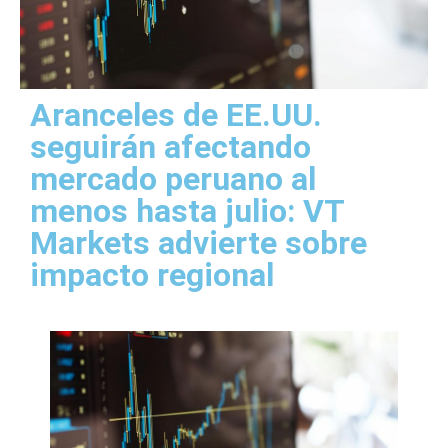
Aranceles de EE.UU.
seguirán afectando
mercado peruano al
menos hasta julio: VT
Markets advierte sobre
impacto regional