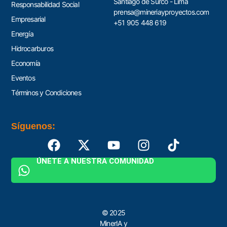
Santiago de Surco - Lima
Responsabilidad Social
prensa@mineriayproyectos.com
Empresarial
+51 905 448 619
Energía
Hidrocarburos
Economía
Eventos
Términos y Condiciones
Síguenos:
ÚNETE A NUESTRA COMUNIDAD
© 2025
MinerIA y