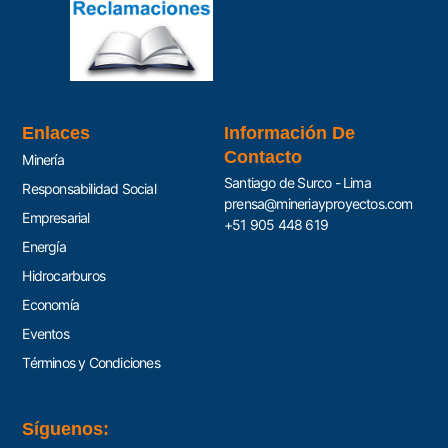
Enlaces
Información De
Contacto
Minería
Santiago de Surco - Lima
Responsabilidad Social
prensa@mineriayproyectos.com
Empresarial
+51 905 448 619
Energía
Hidrocarburos
Economía
Eventos
Términos y Condiciones
Síguenos: