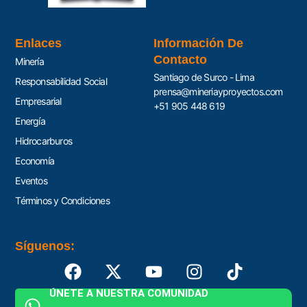
Enlaces
Información De
Contacto
Minería
Santiago de Surco - Lima
Responsabilidad Social
prensa@mineriayproyectos.com
Empresarial
+51 905 448 619
Energía
Hidrocarburos
Economía
Eventos
Términos y Condiciones
Síguenos:
ÚNETE A NUESTRA COMUNIDAD