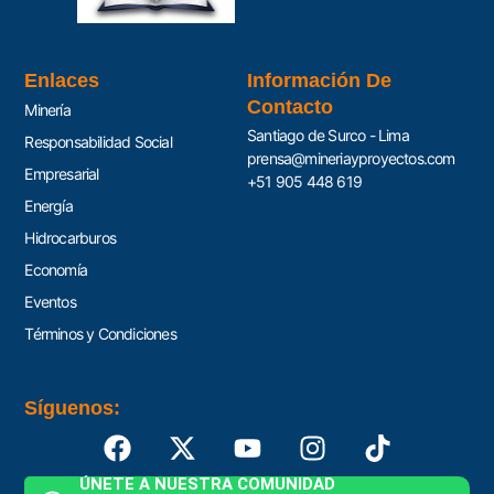
Enlaces
Información De
Contacto
Minería
Santiago de Surco - Lima
Responsabilidad Social
prensa@mineriayproyectos.com
Empresarial
+51 905 448 619
Energía
Hidrocarburos
Economía
Eventos
Términos y Condiciones
Síguenos:
ÚNETE A NUESTRA COMUNIDAD