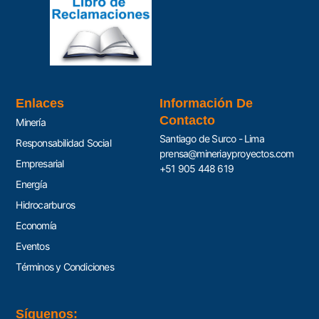
Enlaces
Información De
Contacto
Minería
Santiago de Surco - Lima
Responsabilidad Social
prensa@mineriayproyectos.com
Empresarial
+51 905 448 619
Energía
Hidrocarburos
Economía
Eventos
Términos y Condiciones
Síguenos: