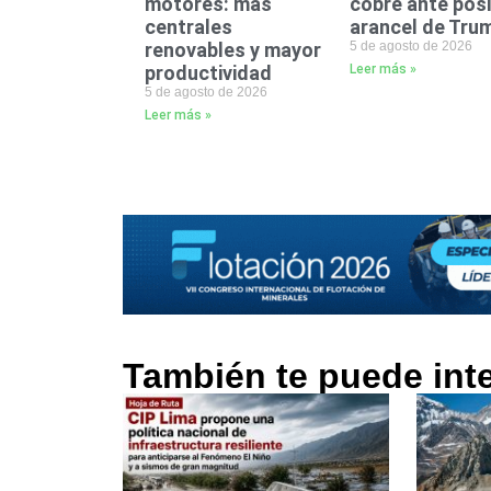
motores: más
cobre ante posi
centrales
arancel de Tru
renovables y mayor
5 de agosto de 2026
productividad
Leer más »
5 de agosto de 2026
Leer más »
También te puede int