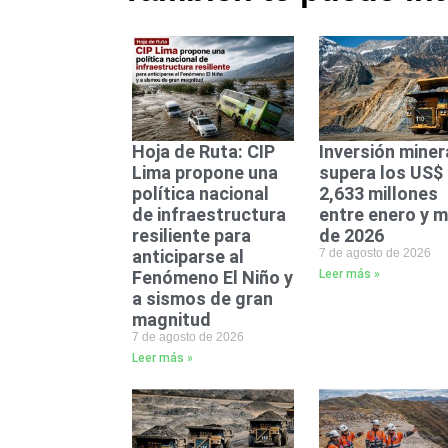
Hoja de Ruta: CIP
Inversión miner
Lima propone una
supera los US$
política nacional
2,633 millones
de infraestructura
entre enero y 
resiliente para
de 2026
anticiparse al
7 de agosto de 2026
Fenómeno El Niño y
Leer más »
a sismos de gran
magnitud
7 de agosto de 2026
Leer más »