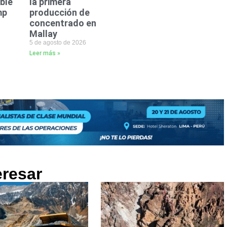
ble
la primera
mp
producción de
concentrado en
Mallay
5 de agosto de 2026
Leer más »
eresar