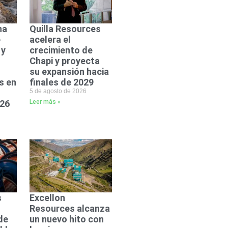
na
Quilla Resources
e
acelera el
 y
crecimiento de
Chapi y proyecta
su expansión hacia
s en
finales de 2029
5 de agosto de 2026
026
Leer más »
s
Excellon
Resources alcanza
de
un nuevo hito con