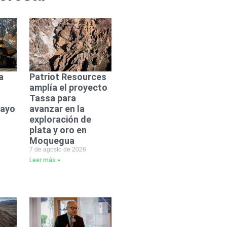
a
Patriot Resources
amplía el proyecto
Tassa para
mayo
avanzar en la
exploración de
plata y oro en
Moquegua
7 de agosto de 2026
Leer más »