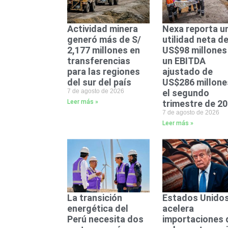
Actividad minera
Nexa reporta u
generó más de S/
utilidad neta d
2,177 millones en
US$98 millones
transferencias
un EBITDA
para las regiones
ajustado de
del sur del país
US$286 millone
7 de agosto de 2026
el segundo
Leer más »
trimestre de 2
7 de agosto de 2026
Leer más »
La transición
Estados Unido
energética del
acelera
Perú necesita dos
importaciones 