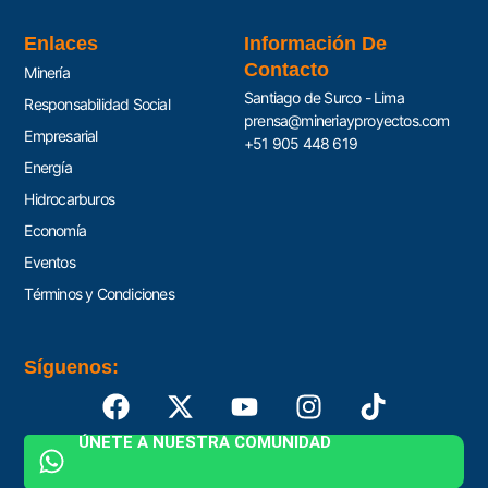
Enlaces
Información De
Contacto
Minería
Santiago de Surco - Lima
Responsabilidad Social
prensa@mineriayproyectos.com
Empresarial
+51 905 448 619
Energía
Hidrocarburos
Economía
Eventos
Términos y Condiciones
Síguenos:
ÚNETE A NUESTRA COMUNIDAD