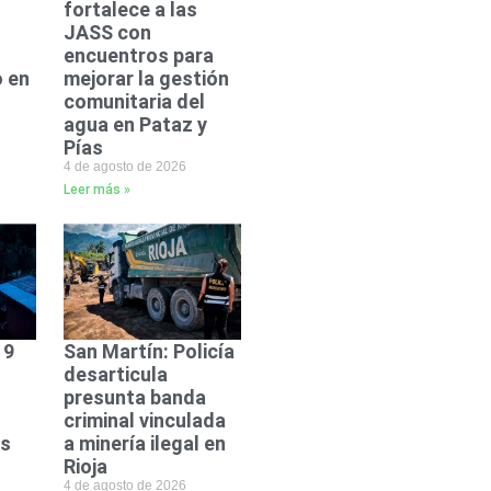
fortalece a las
JASS con
encuentros para
 en
mejorar la gestión
comunitaria del
agua en Pataz y
Pías
4 de agosto de 2026
Leer más »
 9
San Martín: Policía
desarticula
presunta banda
criminal vinculada
ás
a minería ilegal en
Rioja
4 de agosto de 2026