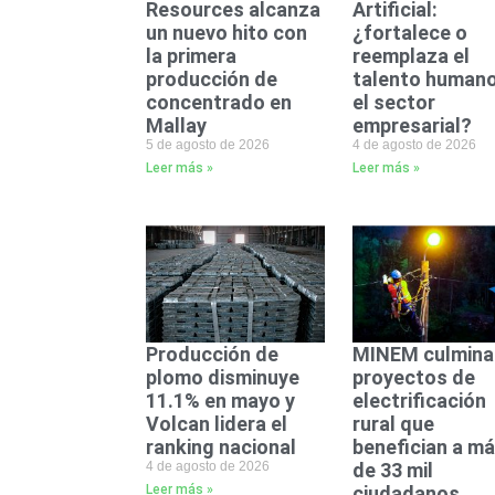
Resources alcanza
Artificial:
un nuevo hito con
¿fortalece o
la primera
reemplaza el
producción de
talento humano
concentrado en
el sector
Mallay
empresarial?
5 de agosto de 2026
4 de agosto de 2026
Leer más »
Leer más »
Producción de
MINEM culmina
plomo disminuye
proyectos de
11.1% en mayo y
electrificación
Volcan lidera el
rural que
ranking nacional
benefician a m
4 de agosto de 2026
de 33 mil
Leer más »
ciudadanos