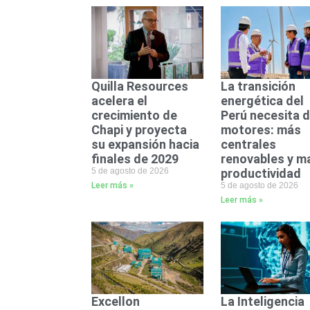
Quilla Resources
La transición
acelera el
energética del
crecimiento de
Perú necesita 
Chapi y proyecta
motores: más
su expansión hacia
centrales
finales de 2029
renovables y m
5 de agosto de 2026
productividad
Leer más »
5 de agosto de 2026
Leer más »
Excellon
La Inteligencia