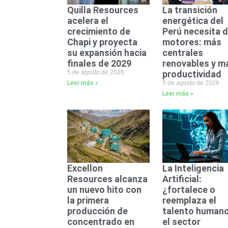
Quilla Resources
La transición
acelera el
energética del
crecimiento de
Perú necesita 
Chapi y proyecta
motores: más
su expansión hacia
centrales
finales de 2029
renovables y m
5 de agosto de 2026
productividad
Leer más »
5 de agosto de 2026
Leer más »
Excellon
La Inteligencia
Resources alcanza
Artificial:
un nuevo hito con
¿fortalece o
la primera
reemplaza el
producción de
talento humano
concentrado en
el sector