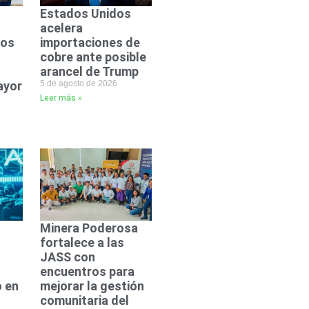
Estados Unidos
acelera
dos
importaciones de
cobre ante posible
arancel de Trump
ayor
5 de agosto de 2026
Leer más »
Minera Poderosa
fortalece a las
JASS con
encuentros para
 en
mejorar la gestión
comunitaria del