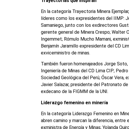
Trayectorias que inspiran
En la categoría Trayectoria Minera Ejempla
líderes como los expresidentes del IIMP: Jo
Samaniego, junto con los exdirectores Gust
gerente general de Minera Crespo; Walter 
Ingemmet; Rómulo Mucho Mamani, exministr
Benjamín Jaramillo expresidente del CD Lim
exviceministro de minas.
También fueron homenajeados Jorge Soto, 
Ingeniería de Minas del CD Lima CIP; Pedro 
Sociedad Geológica del Perú; Óscar Vera, ex
Javier Salazar, presidente del Patronato d
exdecano de la FIGMM de la UNI.
Liderazgo femenino en minería
En la categoría Liderazgo Femenino en Miner
abren camino y marcan la diferencia, entre e
exministra de Energía y Minas; Yolanda Quir