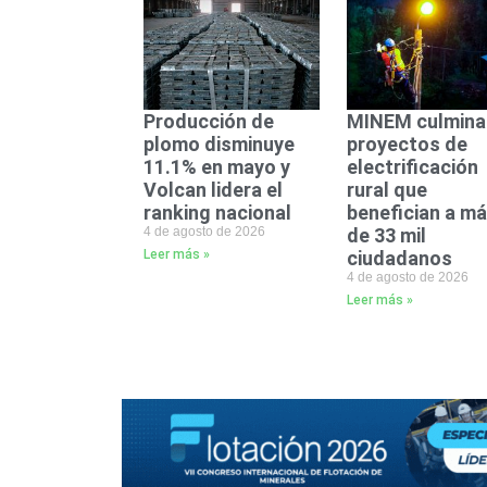
Producción de
MINEM culmina
plomo disminuye
proyectos de
11.1% en mayo y
electrificación
Volcan lidera el
rural que
ranking nacional
benefician a m
4 de agosto de 2026
de 33 mil
Leer más »
ciudadanos
4 de agosto de 2026
Leer más »