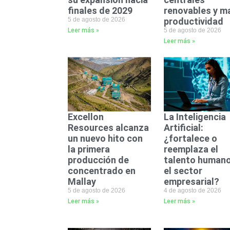
finales de 2029
renovables y m
5 de agosto de 2026
productividad
Leer más »
5 de agosto de 2026
Leer más »
Excellon
La Inteligencia
Resources alcanza
Artificial:
un nuevo hito con
¿fortalece o
la primera
reemplaza el
producción de
talento humano
concentrado en
el sector
Mallay
empresarial?
5 de agosto de 2026
4 de agosto de 2026
Leer más »
Leer más »