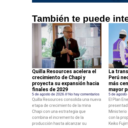
También te puede int
Quilla Resources acelera el
La trans
crecimiento de Chapi y
Perú ne
proyecta su expansión hacia
más cen
finales de 2029
mayor p
5 de agosto de 2026
No hay comentarios
5 de agosto
Quilla Resources consolida una nueva
El Plan En
etapa de crecimiento de la mina
presentad
Chapi con una estrategia que
Ministerio
combina el incremento de la
con la pro
producción hasta alcanzar su
Keiko Fujim