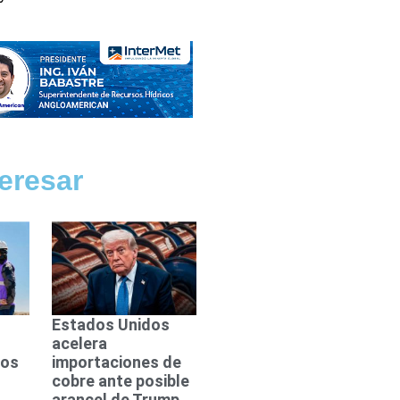
eresar
Estados Unidos
acelera
dos
importaciones de
cobre ante posible
arancel de Trump