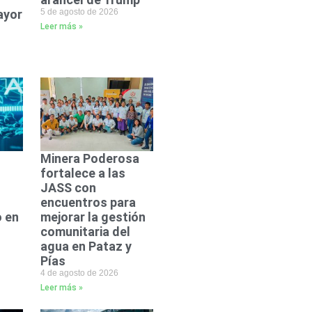
ayor
5 de agosto de 2026
Leer más »
Minera Poderosa
fortalece a las
JASS con
encuentros para
 en
mejorar la gestión
comunitaria del
agua en Pataz y
Pías
4 de agosto de 2026
Leer más »