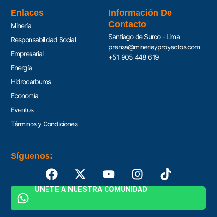
Enlaces
Información De
Contacto
Minería
Santiago de Surco - Lima
Responsabilidad Social
prensa@mineriayproyectos.com
Empresarial
+51 905 448 619
Energía
Hidrocarburos
Economía
Eventos
Términos y Condiciones
Síguenos:
ÚNETE A NUESTRA COMUNIDAD