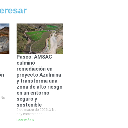
eresar
Pasco: AMSAC
culminó
remediación en
ón
proyecto Azulmina
y transforma una
zona de alto riesgo
en un entorno
No
seguro y
sostenible
9 de marzo de 2026
No
hay comentarios
Leer más »