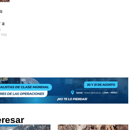
s
 a
s
 hay
eresar