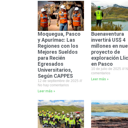
Moquegua, Pasco
Buenaventura
y Apurímac: Las
invertirá US$ 4
Regiones con los
millones en nu
Mejores Sueldos
proyecto de
para Recién
exploración Llic
Egresados
en Pasco
Universitarios,
10 de julio de 2025
N
comentarios
Según CAPPES
Leer más »
12 de septiembre de 2025
No hay comentarios
Leer más »