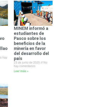
MINEM informó a
estudiantes de
evo
Pasco sobre los
beneficios de la
llao
minería en favor
del desarrollo del
o hay
país
23 de junio de 2025
No
hay comentarios
Leer más »