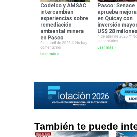
Codelco y AMSAC
Pasco: Senace
intercambian
aprueba mejora
experiencias sobre
en Quicay con
remediación
inversión mayor
ambiental minera
US$ 28 millone
en Pasco
4 de abril de 2025
No
comentarios
9 de abril de 2025
No hay
comentarios
Leer más »
Leer más »
También te puede int