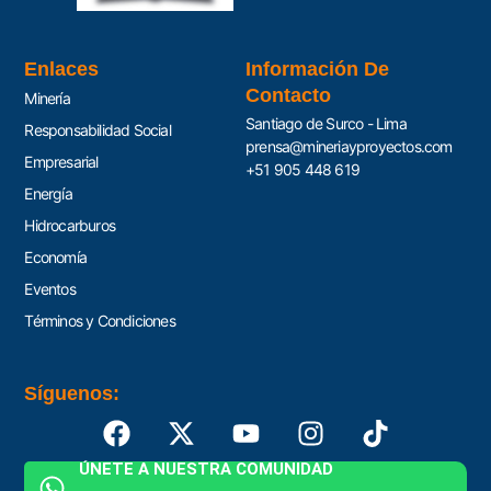
Enlaces
Información De
Contacto
Minería
Santiago de Surco - Lima
Responsabilidad Social
prensa@mineriayproyectos.com
Empresarial
+51 905 448 619
Energía
Hidrocarburos
Economía
Eventos
Términos y Condiciones
Síguenos:
ÚNETE A NUESTRA COMUNIDAD