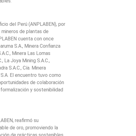
ables.
ficio del Perú (ANPLABEN), por
es mineros de plantas de
ANPLABEN cuenta con once
aruma S.A., Minera Confianza
 S.A.C., Minera Las Lomas
., La Joya Mining S.A.C.,
ra S.A.C., Cía. Minera
r S.A. El encuentro tuvo como
 oportunidades de colaboración
 formalización y sostenibilidad
LABEN, reafirmó su
ble de oro, promoviendo la
pción de prácticas sostenibles,