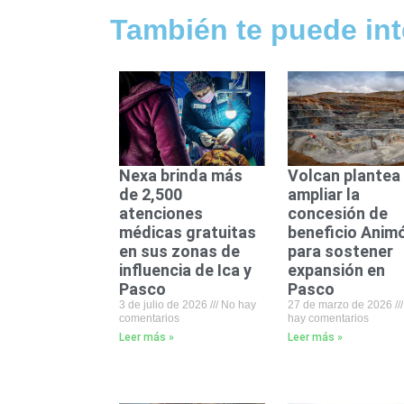
También te puede int
Nexa brinda más
Volcan plantea
de 2,500
ampliar la
atenciones
concesión de
médicas gratuitas
beneficio Anim
en sus zonas de
para sostener
influencia de Ica y
expansión en
Pasco
Pasco
3 de julio de 2026
No hay
27 de marzo de 2026
comentarios
hay comentarios
Leer más »
Leer más »