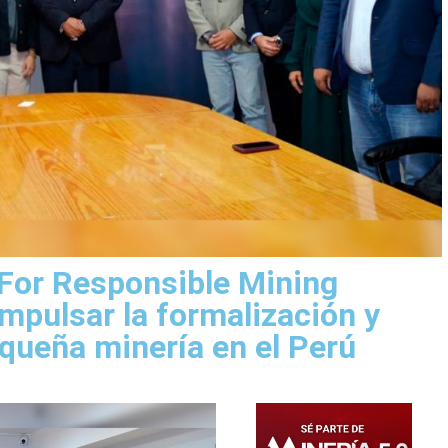
For Responsible Mining
impulsar la formalización y
equeña minería en el Perú