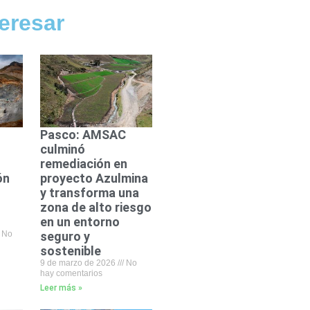
eresar
Pasco: AMSAC
culminó
remediación en
ón
proyecto Azulmina
y transforma una
zona de alto riesgo
en un entorno
No
seguro y
sostenible
9 de marzo de 2026
No
hay comentarios
Leer más »