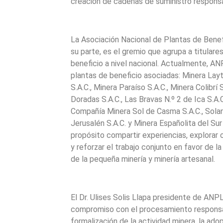
creación de cadenas de suministro respons
La Asociación Nacional de Plantas de Bene
su parte, es el gremio que agrupa a titular
beneficio a nivel nacional. Actualmente, 
plantas de beneficio asociadas: Minera Layt
S.A.C., Minera Paraíso S.A.C., Minera Colibrí
Doradas S.A.C., Las Bravas N.º 2 de Ica S.A.C
Compañía Minera Sol de Casma S.A.C., Soland
Jerusalén S.A.C. y Minera Españolita del Su
propósito compartir experiencias, explorar
y reforzar el trabajo conjunto en favor de la
de la pequeña minería y minería artesanal.
El Dr. Ulises Solis Llapa presidente de ANP
compromiso con el procesamiento responsa
formalización de la actividad minera, la ado