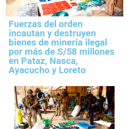
Fuerzas del orden
incautan y destruyen
bienes de minería ilegal
por más de S/58 millones
en Pataz, Nasca,
Ayacucho y Loreto