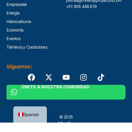
prensa@mineriayproyectos.com
Empresarial
+51 905 448 619
Energía
Hidrocarburos
Economía
Eventos
Términos y Condiciones
Síguenos:
ÚNETE A NUESTRA COMUNIDAD
English
Spanish
© 2025
MinerIA y
Proyectos by