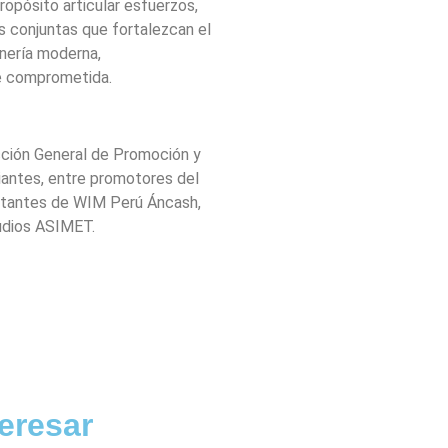
opósito articular esfuerzos,
 conjuntas que fortalezcan el
inería moderna,
e comprometida.
ección General de Promoción y
iantes, entre promotores del
ntantes de WIM Perú Áncash,
udios ASIMET.
eresar