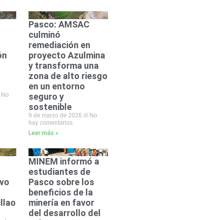
Pasco: AMSAC
culminó
remediación en
ón
proyecto Azulmina
y transforma una
zona de alto riesgo
en un entorno
No
seguro y
sostenible
9 de marzo de 2026
No
hay comentarios
Leer más »
MINEM informó a
estudiantes de
evo
Pasco sobre los
beneficios de la
llao
minería en favor
del desarrollo del