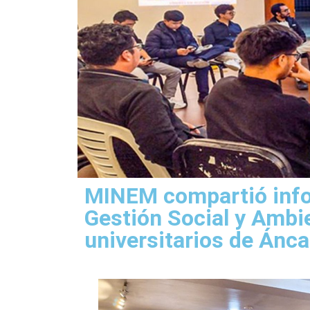
MINEM compartió info
Gestión Social y Ambi
universitarios de Ánc