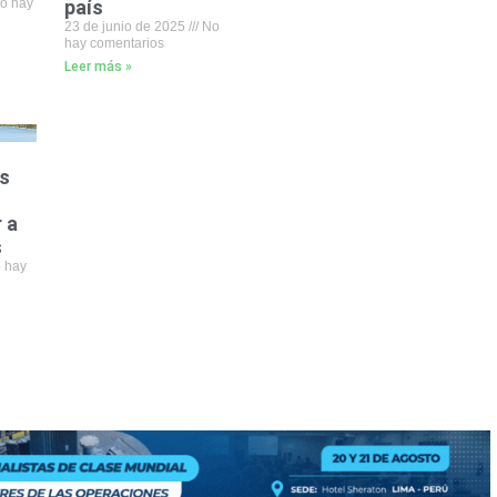
o hay
país
23 de junio de 2025
No
hay comentarios
Leer más »
s
 a
s
 hay