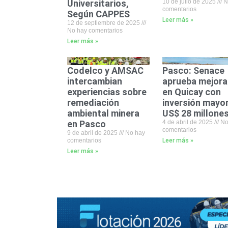
Universitarios,
10 de julio de 2025
N
comentarios
Según CAPPES
Leer más »
12 de septiembre de 2025
No hay comentarios
Leer más »
Codelco y AMSAC
Pasco: Senace
intercambian
aprueba mejora
experiencias sobre
en Quicay con
remediación
inversión mayor
ambiental minera
US$ 28 millone
en Pasco
4 de abril de 2025
No
comentarios
9 de abril de 2025
No hay
comentarios
Leer más »
Leer más »