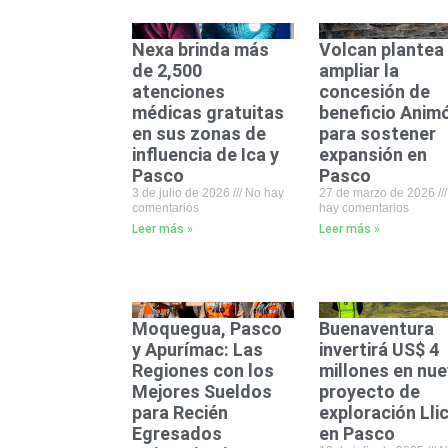
Nexa brinda más
Volcan plantea
de 2,500
ampliar la
atenciones
concesión de
médicas gratuitas
beneficio Anim
en sus zonas de
para sostener
influencia de Ica y
expansión en
Pasco
Pasco
3 de julio de 2026
No hay
27 de marzo de 2026
comentarios
hay comentarios
Leer más »
Leer más »
Moquegua, Pasco
Buenaventura
y Apurímac: Las
invertirá US$ 4
Regiones con los
millones en nu
Mejores Sueldos
proyecto de
para Recién
exploración Llic
Egresados
en Pasco