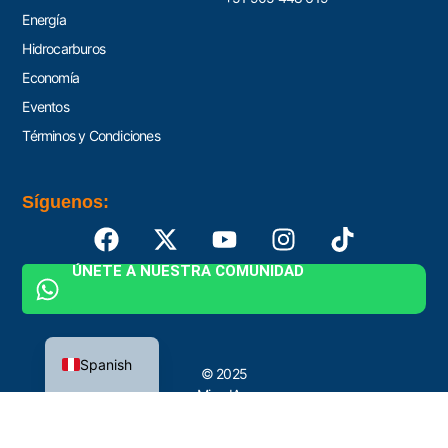
Energía
Hidrocarburos
Economía
Eventos
Términos y Condiciones
Síguenos:
ÚNETE A NUESTRA COMUNIDAD
English
Spanish
© 2025
MinerIA y
Proyectos by