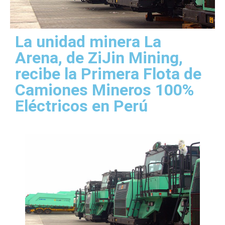
La unidad minera La
Arena, de ZiJin Mining,
recibe la Primera Flota de
Camiones Mineros 100%
Eléctricos en Perú