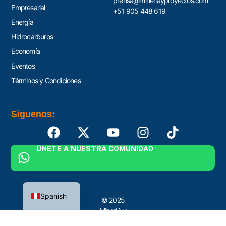
prensa@mineriayproyectos.com
Empresarial
+51 905 448 619
Energía
Hidrocarburos
Economía
Eventos
Términos y Condiciones
Síguenos:
ÚNETE A NUESTRA COMUNIDAD
English
Spanish
© 2025
MinerIA y
Proyectos by