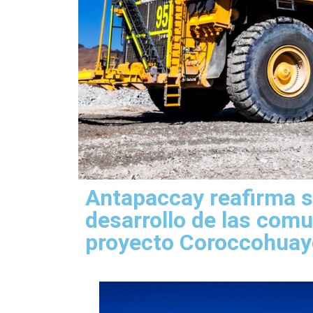
Antapaccay reafirma 
desarrollo de las comu
proyecto Coroccohua