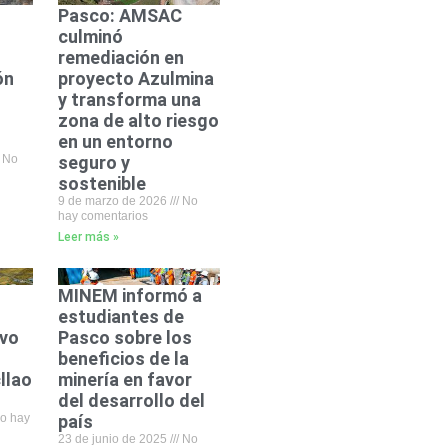
Pasco: AMSAC
culminó
remediación en
ón
proyecto Azulmina
y transforma una
zona de alto riesgo
en un entorno
No
seguro y
sostenible
9 de marzo de 2026
No
hay comentarios
Leer más »
MINEM informó a
estudiantes de
evo
Pasco sobre los
beneficios de la
llao
minería en favor
del desarrollo del
o hay
país
23 de junio de 2025
No