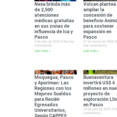
Nexa brinda más
Volcan plantea
de 2,500
ampliar la
atenciones
concesión de
médicas gratuitas
beneficio Anim
en sus zonas de
para sostener
influencia de Ica y
expansión en
Pasco
Pasco
3 de julio de 2026
No hay
27 de marzo de 2026
comentarios
hay comentarios
Leer más »
Leer más »
Moquegua, Pasco
Buenaventura
y Apurímac: Las
invertirá US$ 4
Regiones con los
millones en nu
Mejores Sueldos
proyecto de
para Recién
exploración Llic
Egresados
en Pasco
Universitarios,
10 de julio de 2025
N
comentarios
Según CAPPES