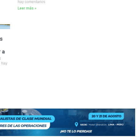
hay comentarios
Leer más »
s
 a
s
 hay