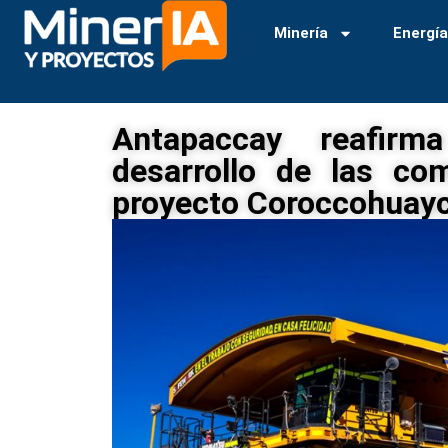
Minería
Energí
Antapaccay reafir
desarrollo de las co
proyecto Coroccohuay