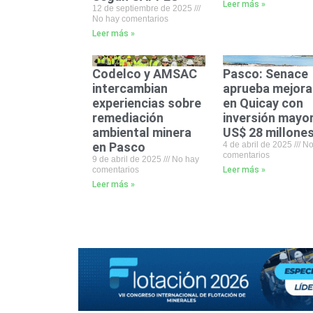
Leer más »
12 de septiembre de 2025
No hay comentarios
Leer más »
Codelco y AMSAC
Pasco: Senace
intercambian
aprueba mejora
experiencias sobre
en Quicay con
remediación
inversión mayor
ambiental minera
US$ 28 millone
en Pasco
4 de abril de 2025
No
comentarios
9 de abril de 2025
No hay
comentarios
Leer más »
Leer más »