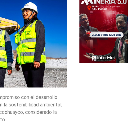
promiso con el desarrollo
 la sostenibilidad ambiental,
occohuayco, considerado la
to.